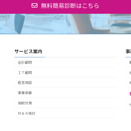
無料簡易診断はこちら
サービス案内
事
会計顧問
ＩＴ顧問
経営相談
事業承継
相続対策
Ｍ＆Ａ検討