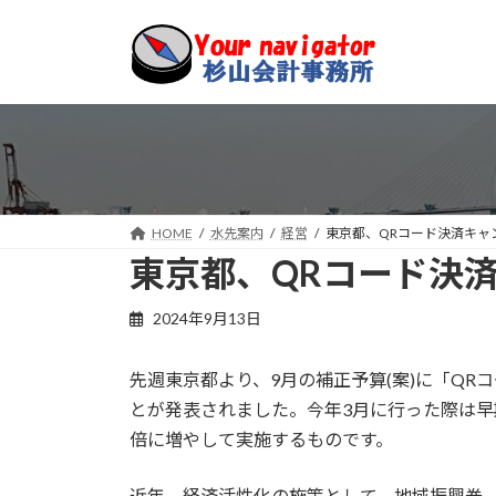
コ
ナ
ン
ビ
テ
ゲ
ン
ー
ツ
シ
へ
ョ
ス
ン
キ
に
ッ
移
HOME
水先案内
経営
東京都、QRコード決済キャ
プ
動
東京都、QRコード決
2024年9月13日
先週東京都より、9月の補正予算(案)に「QR
とが発表されました。今年3月に行った際は早期
倍に増やして実施するものです。
近年、経済活性化の施策として、地域振興券