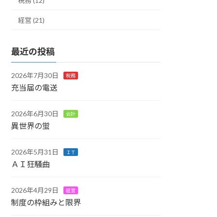
税務 (12)
経営 (21)
最近の投稿
2026年7月30日
税務
充当届の電送
2026年6月30日
会計
異世界の蛍
2026年5月31日
ＩＴ
ＡＩ狂騒曲
2026年4月29日
経営
制度の枠組みと限界