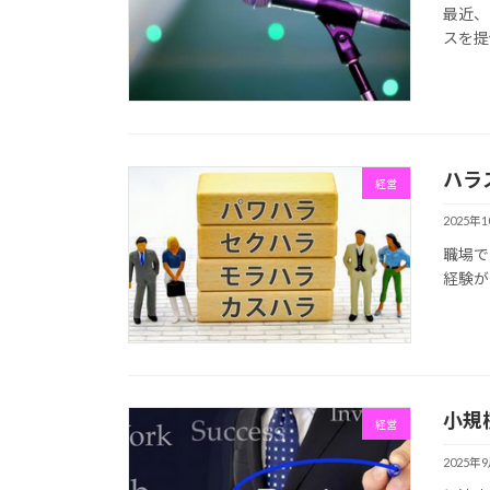
最近、
スを提
ハラ
経営
2025年
職場で
経験が
小規
経営
2025年