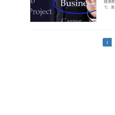
経済産
て、支
投
1
固
定
稿
ペ
ナ
ー
ジ
ビ
ゲ
ー
シ
ョ