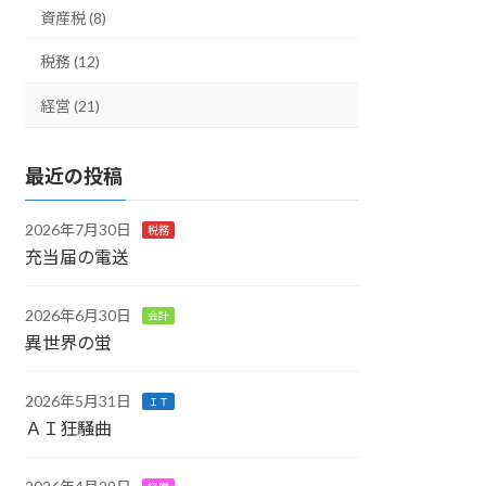
資産税 (8)
税務 (12)
経営 (21)
最近の投稿
2026年7月30日
税務
充当届の電送
2026年6月30日
会計
異世界の蛍
2026年5月31日
ＩＴ
ＡＩ狂騒曲