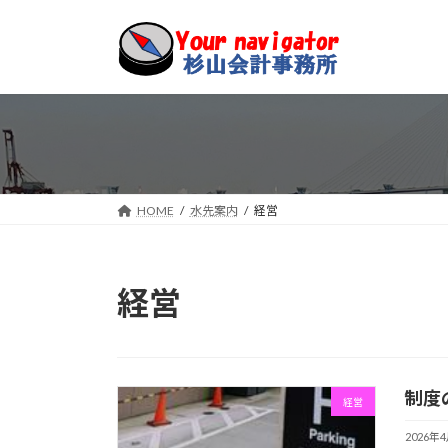
コ
ナ
ン
ビ
テ
ゲ
ン
ー
ツ
シ
へ
ョ
ス
ン
キ
に
ッ
移
HOME
水先案内
経営
プ
動
経営
制度
経営
2026年