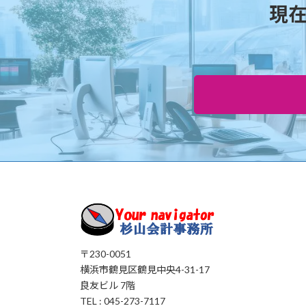
現
〒230-0051
横浜市鶴見区鶴見中央4-31-17
良友ビル 7階
TEL : 045-273-7117