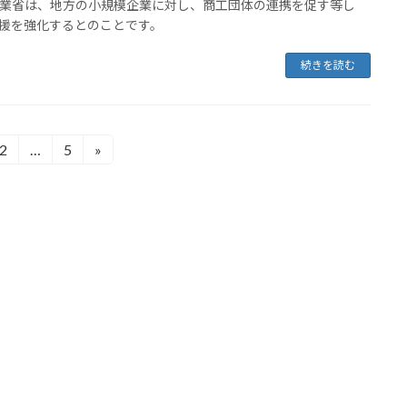
業省は、地方の小規模企業に対し、商工団体の連携を促す等し
援を強化するとのことです。
続きを読む
2
…
5
»
固
固
定
定
ペ
ペ
ー
ー
ジ
ジ