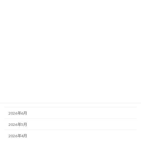
2026年5月31日
ＩＴ
ＡＩ狂騒曲
2026年4月29日
経営
制度の枠組みと限界
2026年3月28日
税務
ペイジーはイージーか？
アーカイブ
2026年7月
2026年6月
2026年5月
2026年4月