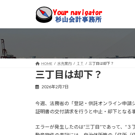
コ
ナ
ン
ビ
テ
ゲ
ン
ー
ツ
シ
へ
ョ
ス
ン
キ
に
ッ
移
HOME
水先案内
ＩＴ
三丁目は却下？
プ
動
三丁目は却下？
2026年2月7日
今週、法務省の「登記・供託オンライン申請シ
証明書の交付請求を行うと中止・却下となる
エラーが発生したのは“三丁目”であって、“
動産物件の表記には、自治体所管の「住所（