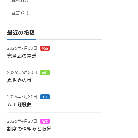
税務 (12)
経営 (21)
最近の投稿
2026年7月30日
税務
充当届の電送
2026年6月30日
会計
異世界の蛍
2026年5月31日
ＩＴ
ＡＩ狂騒曲
2026年4月29日
経営
制度の枠組みと限界