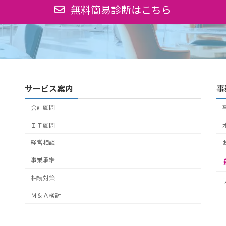
無料簡易診断はこちら
サービス案内
事
会計顧問
ＩＴ顧問
経営相談
事業承継
相続対策
Ｍ＆Ａ検討